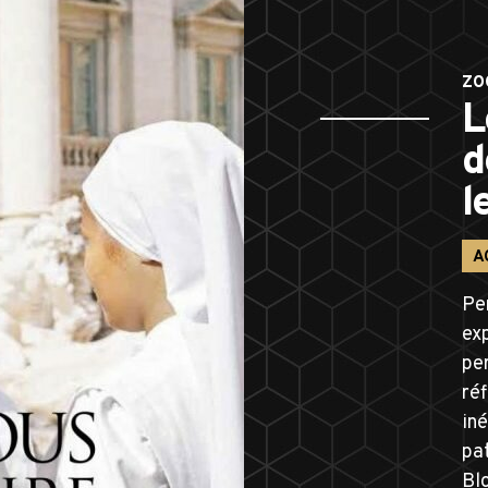
ZO
L
d
l
A
Pe
exp
per
réf
iné
pat
Blo