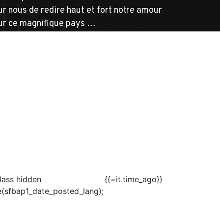
ur nous de redire haut et fort notre amour
ur ce magnifique pays …
CONTINUE READING
"LES
22
ES
RENDEZ-
VOUS
DE
EN SAVOIR PLUS
L’HISTOIRE
SERONT
SOUS
LES
COULEURS
DE
L’
ITALIE
!"
class hidden
{{=it.time_ago}}
le(sfbap1_date_posted_lang);