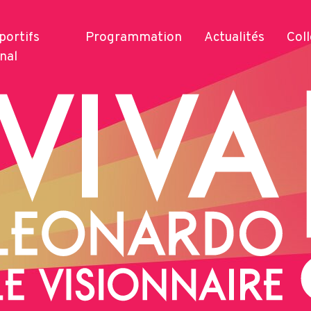
sportifs
Programmation
Actualités
Coll
nal
Services
Produits
Se déplacer
Séjourner