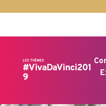
Con
LES THÈMES
#VivaDaVinci201
E
9