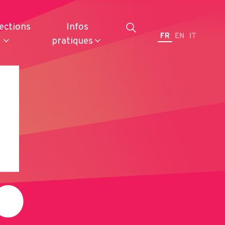
ections
Infos
FR
EN
IT
pratiques
Restaurateurs