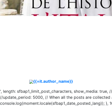
{{=it.author_name}}
', length: sfbap1_limit_post_characters, show_media: true, /
//update_period: 5000, // When all the posts are collected 
console.log(moment.locale(sfbap1_date_posted_lang)); }, 1