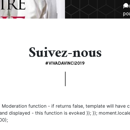
po
po
Suivez-nous
#VIVADAVINCI2019
/ Moderation function - if returns false, template will have 
and displayed - this function is evoked }); }); moment.loca
00);