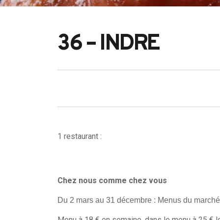
36 – INDRE
1 restaurant :
Search
Chez nous comme chez vous
for:
Du 2 mars au 31 décembre : Menus du marché à
Menu à 18 € en semaine, dans le menu à 25 € le