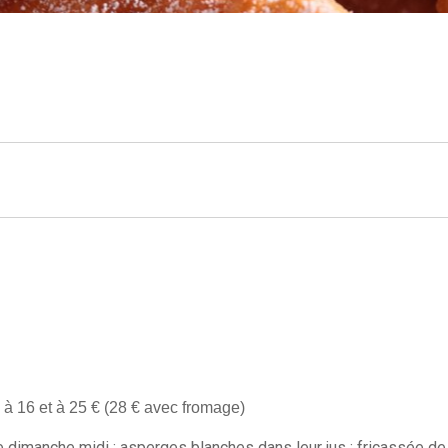
 16 et à 25 € (28 € avec fromage)
 dimanche midi : asperges blanches dans leur jus ; fricassée de