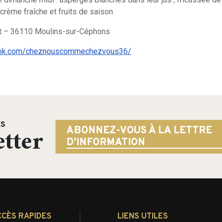
 crème fraîche et fruits de saison
t – 36110 Moulins-sur-Céphons
ook.com/cheznouscommechezvous36/
ÉS
tter
ABONNEZ-VOUS À LA LETTRE
D'INFORMATION
CCÈS RAPIDES
LIENS UTILES