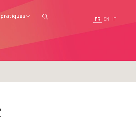
 pratiques
FR
EN
IT
Restaurateurs
R