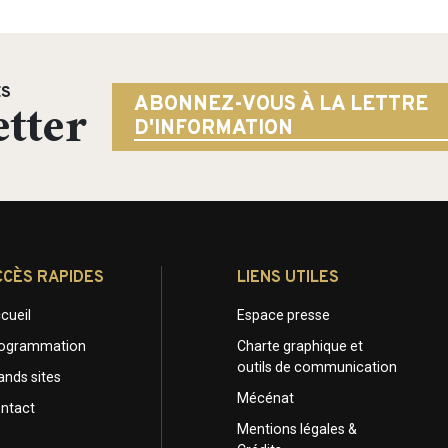
ÉS
tter
ABONNEZ-VOUS À LA LETTRE
D'INFORMATION
CCÈS RAPIDES
LIENS UTILES
cueil
Espace presse
ogrammation
Charte graphique et
outils de communication
ands sites
Mécénat
ntact
Mentions légales &