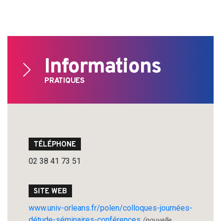
Informations
PRATIQUES
TÉLÉPHONE
02 38 41 73 51
SITE WEB
www.univ-orleans.fr/polen/colloques-journées-
détude-séminaires-conférences
(nouvelle