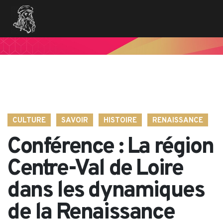
// Variables des champs de la page de news $imageentete
= get_field('image_entete'); ?>
CULTURE
SAVOIR
HISTOIRE
RENAISSANCE
Conférence : La région
Centre-Val de Loire
dans les dynamiques
de la Renaissance