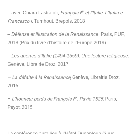
er
François I
et l’Italie. L’Italia e
– avec
Chiara Lastraioli,
Francesco I
, Turnhout, Brepols, 2018
– Défense et illustration de la Renaissance
, Paris, PUF,
2018 (
Prix du livre d’histoire de l’Europe 2019)
– Les guerres d’Italie (1494-1559). Une lecture religieuse
,
Genève, Librairie Droz, 2017
– La défaite à la Renaissance
, Genève, Librairie Droz,
2016
er
–
L’honneur perdu de François I
. Pavie 1525
, Paris,
Payot, 2015
La conférence aura lieu à l’Hôtel Dupanloup (2 rue