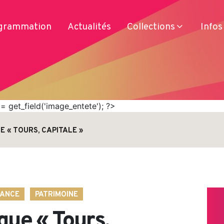
grammation
Actualités
Collections
Infos
 get_field('image_entete'); ?>
E « TOURS, CAPITALE »
Services
Produits
Se déplacer
Séjourner
SANCE
PATRIMOINE
que « Tours,