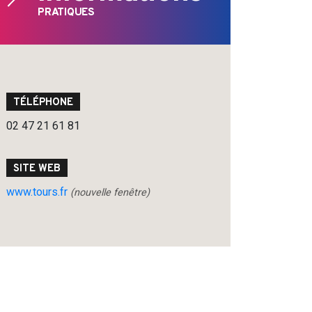
PRATIQUES
TÉLÉPHONE
02 47 21 61 81
SITE WEB
www.tours.fr
(nouvelle fenêtre)