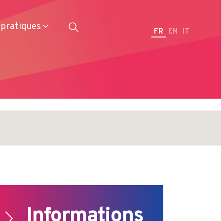
 pratiques
FR
EN
IT
Restaurateurs
Informations