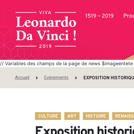
1519 – 2019
Pro
// Variables des champs de la page de news $imageentete =
Accueil
Evénements
EXPOSITION HISTORIQU
Publications
CULTURE
ART
HISTOIRE
RENAIS
Exposition histori