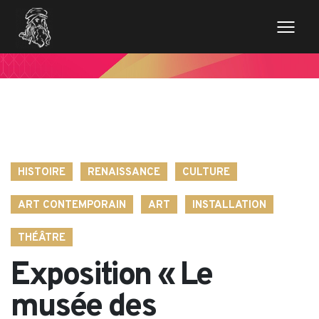
// Variables des champs de la page de news $imageentete
= get_field('image_entete'); ?>
HISTOIRE
RENAISSANCE
CULTURE
ART CONTEMPORAIN
ART
INSTALLATION
THÉÂTRE
Exposition « Le
musée des