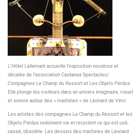
L’Hôtel Lallemant accueille l’exposition novatrice et
décalée de l’association Castanea Spectacles/
Compagnies Le Champ du Ressort et Les Objets Perdus.
Elle plonge les visiteurs dans un univers imaginaire, visuel
et sonore autour des « machines » de Léonard de Vinci.
Les artistes des compagnies Le Champ du Ressort et les
Objets Perdus redonnent vie et recyclent ce qui est usé,
cassé, obsolète. Les dessins des machines de Léonard