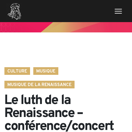
// Variables des champs de la page de news $imageentete
= get_field('image_entete'); ?>
CULTURE
MUSIQUE
MUSIQUE DE LA RENAISSANCE
Le luth de la
Renaissance –
conférence/concert