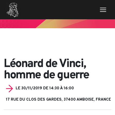
// Variables des champs de la page de news $imageentete
= get_field('image_entete'); ?>
Léonard de Vinci,
homme de guerre
LE 30/11/2019 DE 14:30 À 16:00
17 RUE DU CLOS DES GARDES, 37400 AMBOISE, FRANCE