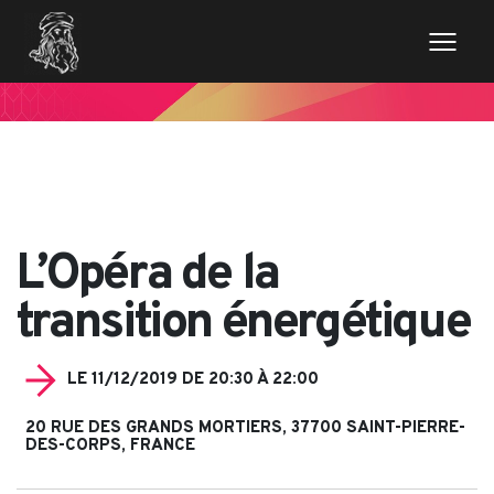
// Variables des champs de la page de news $imageentete
= get_field('image_entete'); ?>
L’Opéra de la
transition énergétique
LE 11/12/2019 DE 20:30 À 22:00
20 RUE DES GRANDS MORTIERS, 37700 SAINT-PIERRE-
DES-CORPS, FRANCE