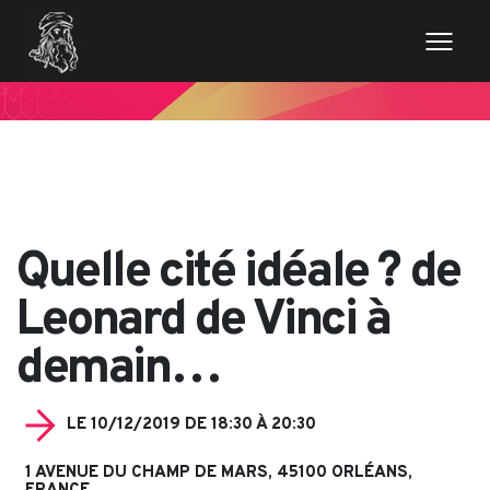
// Variables des champs de la page de news $imageentete
= get_field('image_entete'); ?>
Quelle cité idéale ? de
Leonard de Vinci à
demain…
LE 10/12/2019 DE 18:30 À 20:30
1 AVENUE DU CHAMP DE MARS, 45100 ORLÉANS,