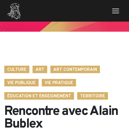
// Variables des champs de la page de news $imageentete
= get_field('image_entete'); ?>
CULTURE
ART
ART CONTEMPORAIN
VIE PUBLIQUE
VIE PRATIQUE
ÉDUCATION ET ENSEIGNEMENT
TERRITOIRE
Rencontre avec Alain
Bublex