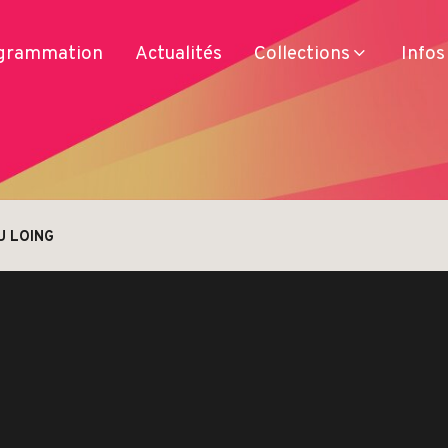
grammation
Actualités
Collections
Infos
U LOING
Services
Produits
Se déplacer
Séjourner