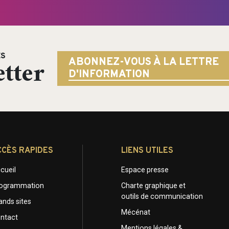
ÉS
tter
ABONNEZ-VOUS À LA LETTRE
D'INFORMATION
CCÈS RAPIDES
LIENS UTILES
cueil
Espace presse
ogrammation
Charte graphique et
outils de communication
ands sites
Mécénat
ntact
Mentions légales &