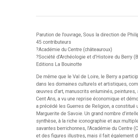
Parution de l’ouvrage, Sous la direction de Phil
45 contributeurs
?Académie du Centre (châteauroux)
?Société d’Archéologie et d’Histoire du Berry (
Editions La Bouinotte
De même que le Val de Loire, le Berry a partici
dans les domaines culturels et artistiques, com
œuvres d’art, manuscrits enluminés, peintures, s
Cent Ans, a vu une reprise économique et démogra
a précédé les Guerres de Religion, a constitué
Marguerite de Savoie. Un grand nombre d’intell
synthèse, à la riche iconographie et aux multipl
Search
savantes berrichonnes, l’Académie du Centre (C
for:
et des figures illustres, mais il fait égalemen