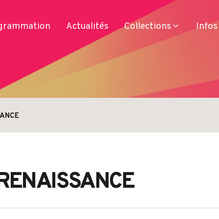
grammation
Actualités
Collections
Infos
SANCE
Services
Produits
Se déplacer
Séjourner
 RENAISSANCE