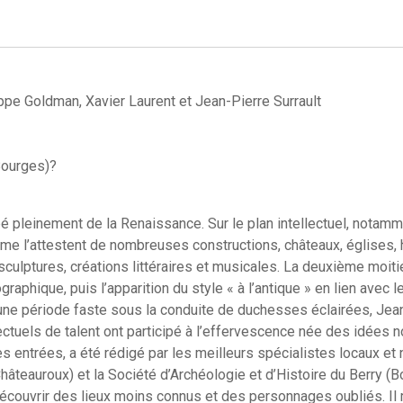
ippe Goldman, Xavier Laurent et Jean-Pierre Surrault
Bourges)?
pé pleinement de la Renaissance. Sur le plan intellectuel, notam
me l’attestent de nombreuses constructions, châteaux, églises, h
culptures, créations littéraires et musicales. La deuxième moitié
phique, puis l’apparition du style « à l’antique » en lien avec le
 une période faste sous la conduite de duchesses éclairées, Jea
ectuels de talent ont participé à l’effervescence née des idées 
es entrées, a été rédigé par les meilleurs spécialistes locaux et
hâteauroux) et la Société d’Archéologie et d’Histoire du Berry 
t découvrir des lieux moins connus et des personnages oubliés. Il