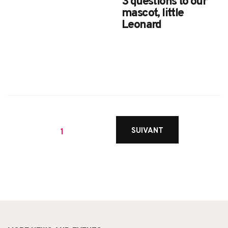
3 questions to our
mascot, little
Leonard
Posts
SUIVANT
1
navigation