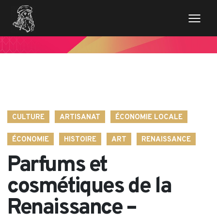
// Variables des champs de la page de news $imageentete
= get_field('image_entete'); ?>
CULTURE
ARTISANAT
ÉCONOMIE LOCALE
ÉCONOMIE
HISTOIRE
ART
RENAISSANCE
Parfums et
cosmétiques de la
Renaissance –