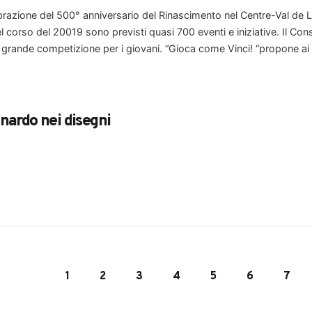
brazione del 500° anniversario del Rinascimento nel Centre-Val de Loi
 corso del 20019 sono previsti quasi 700 eventi e iniziative. Il Cons
 grande competizione per i giovani. “Gioca come Vinci! “propone ai 
nardo nei disegni
1
2
3
4
5
6
7