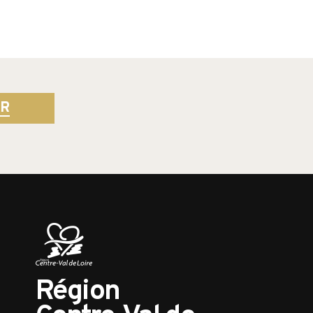
ER
Région