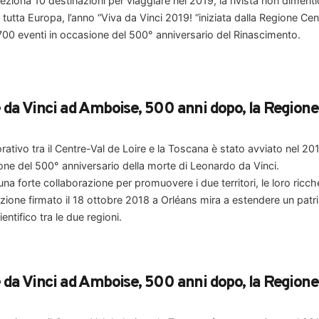
iona 10 destinazioni per viaggiare nel 2019, la rivista non dimentic
 tutta Europa, l’anno “Viva da Vinci 2019! “iniziata dalla Regione Cen
00 eventi in occasione del 500° anniversario del Rinascimento.
da Vinci ad Amboise, 500 anni dopo, la Regione C
ativo tra il Centre-Val de Loire e la Toscana è stato avviato nel 2
ione del 500° anniversario della morte di Leonardo da Vinci.
na forte collaborazione per promuovere i due territori, le loro ricche
zione firmato il 18 ottobre 2018 a Orléans mira a estendere un pa
ientifico tra le due regioni.
da Vinci ad Amboise, 500 anni dopo, la Regione C