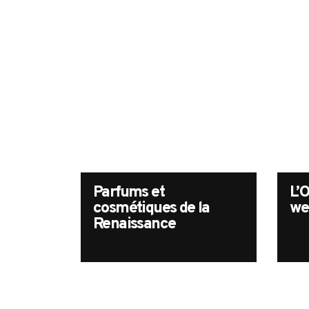
SEARCH
FOR:
Parfums et
L’O
cosmétiques de la
we
Renaissance