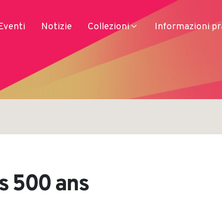
Eventi
Notizie
Collezioni
Informazioni pr
Servizi
Prodotti
Accesso
Soggiorno
és 500 ans