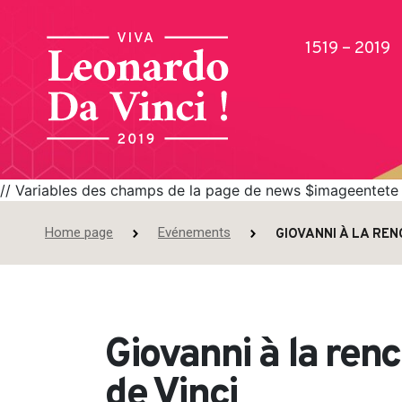
1519 – 2019
// Variables des champs de la page de news $imageentete =
Home page
Evénements
GIOVANNI À LA RE
Publications
Giovanni à la ren
de Vinci