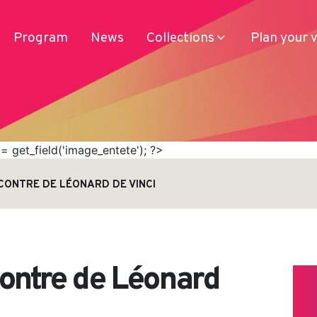
Program
News
Collections
Plan your v
 get_field('image_entete'); ?>
NCONTRE DE LÉONARD DE VINCI
Services
Produits
Access
Journey
contre de Léonard