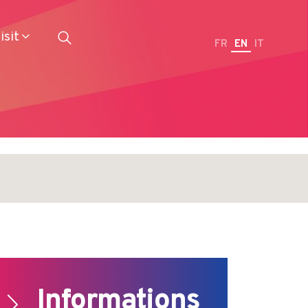
isit
FR
EN
IT
Restaurateurs
Informations