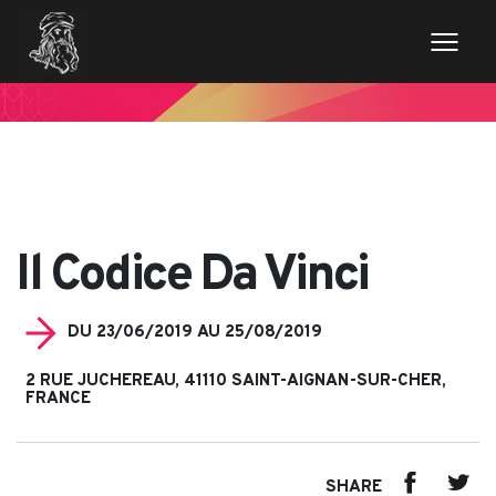
// Variables des champs de la page de news $imageentete
= get_field('image_entete'); ?>
Il Codice Da Vinci
DU 23/06/2019 AU 25/08/2019
2 RUE JUCHEREAU, 41110 SAINT-AIGNAN-SUR-CHER,
FRANCE
SHARE