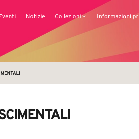
Eventi
Notizie
Collezioni
Informazioni pr
IMENTALI
Servizi
Prodotti
Accesso
Soggiorno
SCIMENTALI