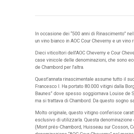
In occasione dei “500 anni di Rinascimento” nell
un vino bianco in AOC Cour Cheverny e un vino 
Dieci viticoltori dell’AOC Cheverny e Cour Chev
case vinicole delle denominazioni, che sono ecc
de Chambord per l’altra.
Quest’annata rinascimentale assume tutto il suo 
Francesco I. Ha portato 80.000 vitigni dalla Borg
Baunes” dove spesso soggiornava Louise de Sav
ma si trattava di Chambord. Da questo sogno sar
Molto originale, questo vitigno conferisce caratt
esclusivo di utilizzarla. Questa denominazione
(Mont prés-Chambord, Huisseau sur Cosson, Cour