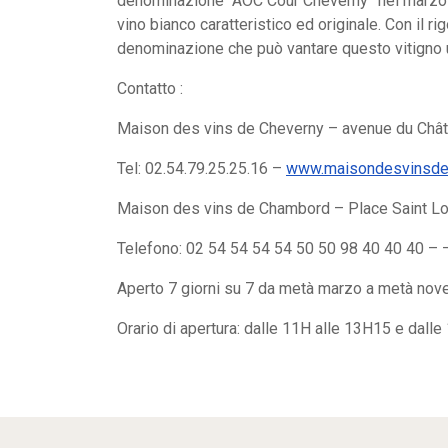
denominazione “AOC Cour Cheverny” nel marzo 199
Search
vino bianco caratteristico ed originale. Con il ri
for:
denominazione che può vantare questo vitigno un
Contatto :
Maison des vins de Cheverny – avenue du Châ
Tel: 02.54.79.25.25.16 –
www.maisondesvinsdec
Maison des vins de Chambord – Place Saint L
Telefono: 02 54 54 54 54 50 50 98 40 40 40 –
Aperto 7 giorni su 7 da metà marzo a metà nov
Orario di apertura: dalle 11H alle 13H15 e dall