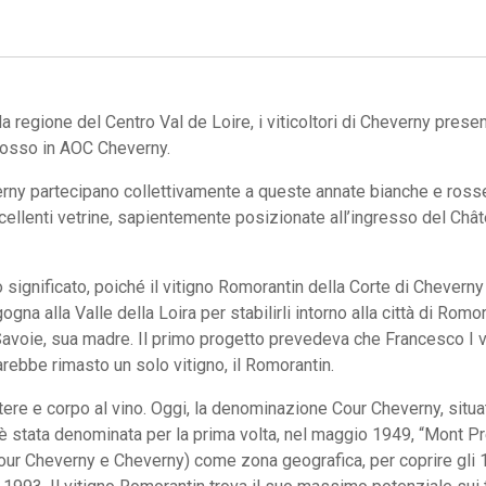
a regione del Centro Val de Loire, i viticoltori di Cheverny prese
rosso in AOC Cheverny.
erny partecipano collettivamente a queste annate bianche e rosse
ellenti vetrine, sapientemente posizionate all’ingresso del Chât
significato, poiché il vitigno Romorantin della Corte di Cheverny
ogna alla Valle della Loira per stabilirli intorno alla città di Rom
oie, sua madre. Il primo progetto prevedeva che Francesco I vo
ebbe rimasto un solo vitigno, il Romorantin.
ere e corpo al vino. Oggi, la denominazione Cour Cheverny, situata 
 è stata denominata per la prima volta, nel maggio 1949, “Mont P
 Cheverny e Cheverny) come zona geografica, per coprire gli 11 