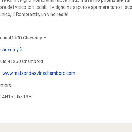
3. Il vitigno Romorantin trova il suo massimo potenziale sui ter
gore dei viticoltori locali, il vitigno ha saputo esprimere tutto il 
ico, il Romorantin, un vino reale!
teau 41700 Cheverny –
heverny.fr
ouis 41250 Chambord
 –
www.maisondesvinschambord.com
embre.
e 14H15 alle 19H