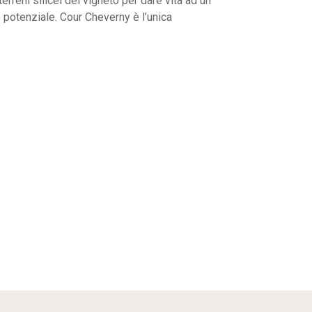
reni silicei del vigneto per dare vita ad un
suo potenziale. Cour Cheverny è l’unica