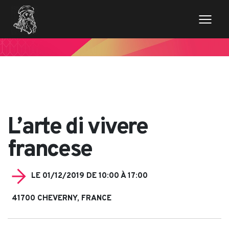
// Variables des champs de la page de news $imageentete
= get_field('image_entete'); ?>
L’arte di vivere
francese
LE 01/12/2019 DE 10:00 À 17:00
41700 CHEVERNY, FRANCE