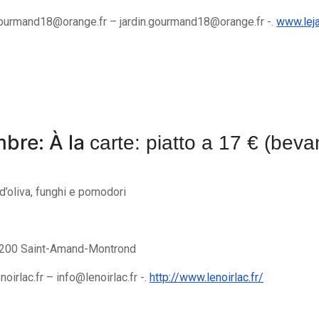
gourmand18@orange.fr
–
jardin.gourmand18@orange.fr
-.
www.leja
mbre: À la
carte: piatto a 17 € (beva
o d’oliva, funghi e pomodori
8200 Saint-Amand-Montrond
noirlac.fr
–
info@lenoirlac.fr
-.
http://www.lenoirlac.fr/