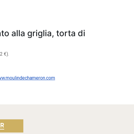
o alla griglia, torta di
2 €).
w.moulindechameron.com
ER