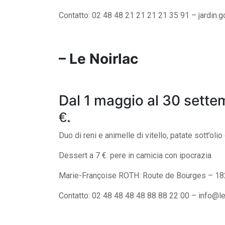
Contatto: 02 48 48 21 21 21 21 35 91 –
jardin.
– Le Noirlac
Dal 1 maggio al 30 sette
Search
for:
.
€
Duo di reni e animelle di vitello, patate sott’oli
Dessert a 7 €: pere in camicia con ipocrazia
Marie-Françoise ROTH: Route de Bourges – 1
Contatto: 02 48 48 48 48 88 88 22 00 –
info@le