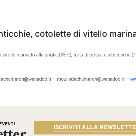
icchie, cotolette di vitello marinat
i vitello marinato alla griglia (33 €); torta di pesca e albicocche (1
dechameron@wanadoo.fr
–
moulindechameron@wanadoo.fr
–
ww
EVENTI
tter
ISCRIVITI ALLA NEWSLETT